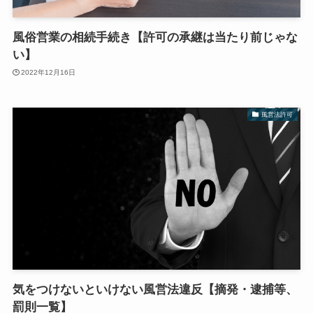
風俗営業の相続手続き【許可の承継は当たり前じゃな
い】
2022年12月16日
風営法許可
気をつけないといけない風営法違反【摘発・逮捕等、
罰則一覧】