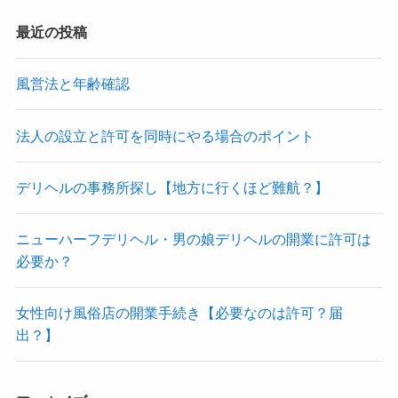
最近の投稿
風営法と年齢確認
法人の設立と許可を同時にやる場合のポイント
デリヘルの事務所探し【地方に行くほど難航？】
ニューハーフデリヘル・男の娘デリヘルの開業に許可は
必要か？
女性向け風俗店の開業手続き【必要なのは許可？届
出？】