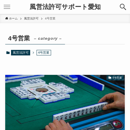
風営法許可サポート愛知
ホーム
風営法許可
4号営業
4号営業
– category –
風営法許可
4号営業
4号営業