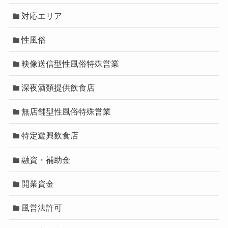
対応エリア
性風俗
映像送信型性風俗特殊営業
深夜酒類提供飲食店
無店舗型性風俗特殊営業
特定遊興飲食店
融資・補助金
開業資金
風営法許可