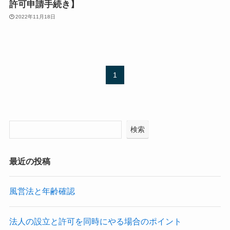
許可申請手続き】
2022年11月18日
1
検索
最近の投稿
風営法と年齢確認
法人の設立と許可を同時にやる場合のポイント