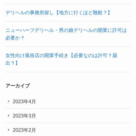
デリヘルの事務所探し【地方に行くほど難航？】
ニューハーフデリヘル・男の娘デリヘルの開業に許可は
必要か？
女性向け風俗店の開業手続き【必要なのは許可？届
出？】
アーカイブ
2023年4月
2023年3月
2023年2月