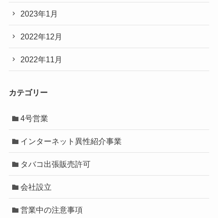
2023年1月
2022年12月
2022年11月
カテゴリー
4号営業
インターネット異性紹介事業
タバコ出張販売許可
会社設立
営業中の注意事項